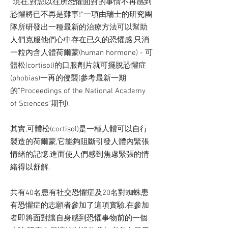
“現在,對您以往所恐懼面對的事情不再感到
恐懼將已不再是難事!”一項由瑞士的研究團
隊所研發出一種最新的治療方法可以幫助
人們克服他們心中存在已久的恐懼感;只消
一粒內含人體荷爾蒙(human hormone) - 可
體松(cortisol)的口服劑片就可擺脫恐懼症
(phobias)一再的侵襲(參考最新一期
的”Proceedings of the National Academy
of Sciences”期刊).
其實,可體松(cortisol)是一種人體可以自行
製造的荷爾蒙,它能夠阻斷引發人體內緊張
情緒的記憶,進而使人們感到焦慮緊張的情
緒得以舒解.
共有40名患有社交恐懼症及20名對蜘蛛患
有恐懼症的志願者參加了這項實驗.在參加
者即將面對讓自身感到恐懼事物前的一個