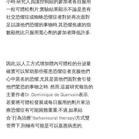
小時,研究人員讓控制組的參加者各自服用
一粒可體松劑片;實驗結果顯示不論是患有
社交恐懼症或蜘蛛恐懼症者對於再次面對
足以讓他們恐懼的事物時,其恐懼焦慮的指
數顯然比只服用寬心劑的參加者降低許多.
因此,以人工方式增加體內可體松的分泌量
確實可以幫助那些罹患恐懼症者克服他們
心中莫名的恐懼,尤其是當他們面對會引發
他們驚恐的事物之時. 然而,這篇研究報告的
主要作者Dr. Dominique de Quervain表示,
若要將可體松發展成每日服用的劑片來治
療恐懼症有可能困難重重;不過,如果結
合”行為治療”(behavioural therapy)方式雙
管齊下,則極有可能是可以嘉惠病患的.