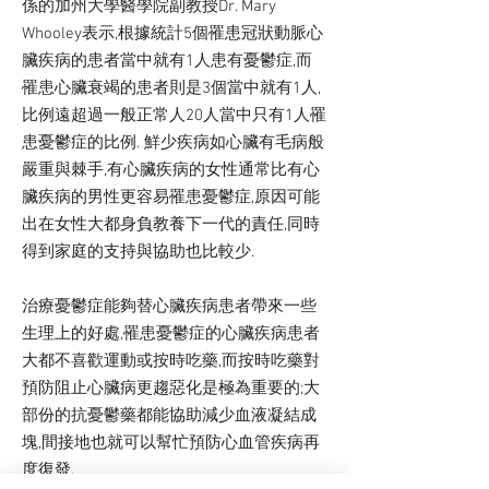
係的加州大學醫學院副教授Dr. Mary
Whooley表示,根據統計5個罹患冠狀動脈心
臟疾病的患者當中就有1人患有憂鬱症,而
罹患心臟衰竭的患者則是3個當中就有1人,
比例遠超過一般正常人20人當中只有1人罹
患憂鬱症的比例. 鮮少疾病如心臟有毛病般
嚴重與棘手,有心臟疾病的女性通常比有心
臟疾病的男性更容易罹患憂鬱症,原因可能
出在女性大都身負教養下一代的責任,同時
得到家庭的支持與協助也比較少.
治療憂鬱症能夠替心臟疾病患者帶來一些
生理上的好處,罹患憂鬱症的心臟疾病患者
大都不喜歡運動或按時吃藥,而按時吃藥對
預防阻止心臟病更趨惡化是極為重要的;大
部份的抗憂鬱藥都能協助減少血液凝結成
塊,間接地也就可以幫忙預防心血管疾病再
度復發.