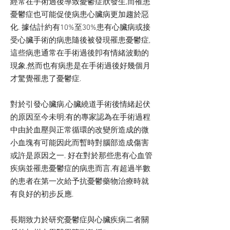
經常在手術過後導致憂鬱症狀發生,而罹患
憂鬱症也可能促使病患心臟病更加趨於惡
化. 據估計約有10%至30%患有心臟病或接
受心臟手術的病患隨後被發現罹患憂鬱症,
這些病患通常在手術過後卽有情緒波動的
現象,然而也有病患是在手術過後好幾個月
才驚覺罹患了憂鬱症.
對於引發心臟病,心臟繞道手術後情緒起伏
的原因至今未明;有的專家認為在手術過程
中由於血壓與正常循環的改變所造成的微
小血塊有可能因此而暫時對腦部造成傷害
或許是原因之一. 好在對於那些患有心血管
疾病並罹患憂鬱症的病患而言,有超過半數
的患者在第一次給予抗憂鬱藥物治療時就
有良好的初步反應.
長期致力於研究憂鬱症與心臟疾病二者關