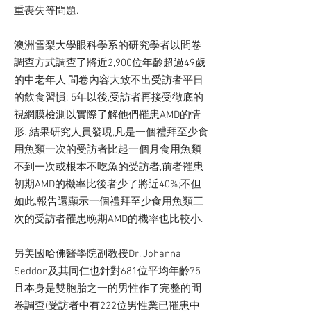
重喪失等問題.
澳洲雪梨大學眼科學系的研究學者以問卷
調查方式調查了將近2,900位年齡超過49歲
的中老年人,問卷內容大致不出受訪者平日
的飲食習慣; 5年以後,受訪者再接受徹底的
視網膜檢測以實際了解他們罹患AMD的情
形. 結果研究人員發現,凡是一個禮拜至少食
用魚類一次的受訪者比起一個月食用魚類
不到一次或根本不吃魚的受訪者,前者罹患
初期AMD的機率比後者少了將近40%;不但
如此,報告還顯示一個禮拜至少食用魚類三
次的受訪者罹患晚期AMD的機率也比較小.
另美國哈佛醫學院副教授Dr. Johanna
Seddon及其同仁也針對681位平均年齡75
且本身是雙胞胎之一的男性作了完整的問
卷調查(受訪者中有222位男性業已罹患中