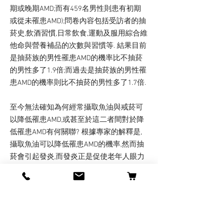
期或晚期AMD;而有459名男性則患有初期
或從未罹患AMD);問卷內容包括受訪者的抽
菸史,飲酒習慣,日常飲食,運動及服用綜合維
他命與營養補品的次數與習慣等. 結果目前
是抽菸族的男性罹患AMD的機率比不抽菸
的男性多了1.9倍;而過去是抽菸族的男性罹
患AMD的機率則比不抽菸的男性多了1.7倍.
至今無法確知為何經常攝取魚油與戒菸可
以降低罹患AMD,或甚至於這二者間對於降
低罹患AMD有何關聯? 根據專家的解釋是,
攝取魚油可以降低罹患AMD的機率,然而抽
菸會引起發炎,而發炎正是促使老年人眼力
喪失的主要因素之一;如若只是一味地攝取
魚油而不戒菸的話,那麼減少罹患AMD的功
能就會大打折扣,因此必需在多攝取魚油外
還需戒菸才能真正達到降低罹患AMD機率
的功效.