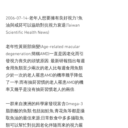
2006-07-14
-老年人想要擁有良好視力?魚
油與戒菸可以協助對抗視力衰退(Taiwan
Scientific Health News)
老年性黃斑部病變(Age-related macular
degeneration;簡稱AMD)一直是因老化而引
發視力喪失的頭號原因. 最新研報指出每週
食用魚類至少兩次的老人比每週食用魚類
少於一次的老人罹患AMD的機率幾乎降低
了一半;而有抽菸習慣的老人罹患AMD的機
率又幾乎是沒有抽菸習慣老人的兩倍.
一群來自澳洲的科學家發現富含Omega-3
脂肪酸的魚類,包括如鮭魚,青花魚等都是攝
取魚油的最佳來源;日常飲食中多多攝取魚
類可以幫忙對抗因老化伴隨而來的視力嚴