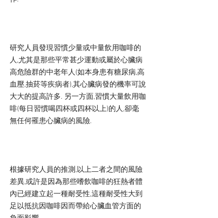
研究人員發現習慣少量或中量飲用咖啡的
人,尤其是那些平常甚少運動或屬於心臟病
高危險群的中老年人(如本身患有糖尿病,高
血壓,抽菸等疾病者),其心臟病發的機率可說
大大的提高許多. 另一方面,習慣大量飲用咖
啡(每日習慣喝四杯或四杯以上)的人,卻毫
無任何罹患心臟病的風險.
根據研究人員的推測,以上二者之間的風險
差異,或許是因為那些嗜飲咖啡的狂熱者體
內已經建立起一種耐受性,這種耐受性大到
足以抵抗因咖啡因而帶給心臟血管方面的