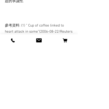
題的爭議性.
參考資料: (1) ” Cup of coffee linked to
heart attack in some”(2006-08-22/Reuters
Health)
http://www.reutershealth.com/en/index.ht
ml
(2) ” Coffee linked to heart attack”(2006-
08-16/Lifestyle)