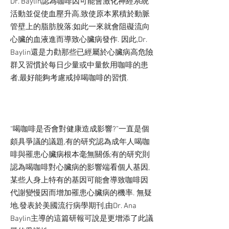
Dr. Baylin認為咖啡因可能會激化神經系統
活動並促使血壓升高,致使原本累積於動脈
管壁上的脂肪脫落;如此一來就會阻礙流向
心臟的血液進而導致心臟病發作. 因此,Dr.
Baylin還是力勸那些已經屬於心臟病高危險
群又習慣於每日少量或中量飲用咖啡的患
者,最好能夠考慮戒掉喝咖啡的習慣.
“喝咖啡是否會對健康造成影響?”一直是個
頗具爭議的議題,有的研究認為成年人喝咖
啡與罹患心臟病根本毫無關係;有的研究則
認為喝咖啡對心臟病的影響端看個人基因,
某些人身上特有的基因可能會導致咖啡因
代謝變慢因而增加罹患心臟病的機率. 無疑
地,發表於美國流行病學期刊,由Dr. Ana
Baylin主導的這篇研報可說是更增添了此議