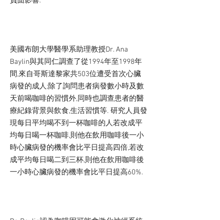
負面影響.
美國布朗大學醫學系助理教授Dr. Ana
Baylin與其同仁調查了從1994年至1998年
間,來自哥斯達黎家共503位遭受首次心臟
病發的成人;除了詢問患者病發數小時及數
天前喝咖啡的習慣外,同時也調查患者的醫
療紀錄背景與飲食,生活習慣等. 研究人員發
現每日平均喝不到一杯咖啡的人若改成平
均每日喝一杯咖啡,則他在飲用咖啡後一小
時心臟病發的機率會比平日提高四倍,若改
成平均每日喝二到三杯,則他在飲用咖啡後
一小時心臟病發的機率會比平日提高60%.