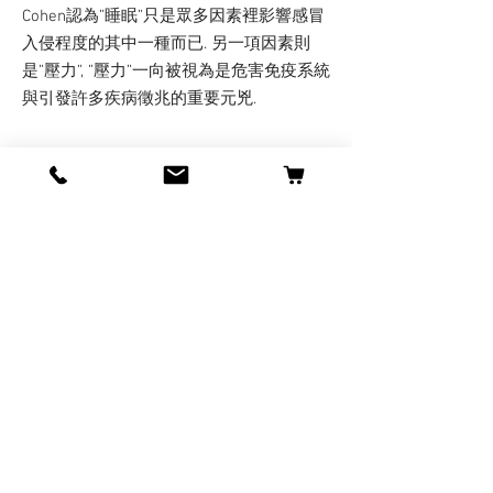
Cohen認為”睡眠”只是眾多因素裡影響感冒
入侵程度的其中一種而已. 另一項因素則
是”壓力”, ”壓力”一向被視為是危害免疫系統
與引發許多疾病徵兆的重要元兇.
參考資料: (1) ”Can a good night’s sleep
prevent a cold?”(2009-01-12/Scientific
American)
http://www.sciam.com/blog/60-second-
science/post.cfm?id=can-a-good-nights-
sleep-prevent-a-c-2009-01-12
(2) ”Preventing Common Colds May Be This