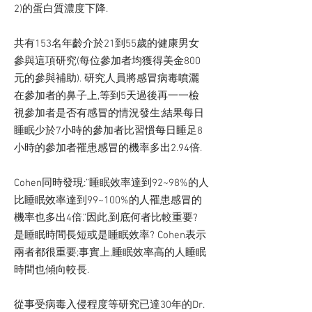
2)的蛋白質濃度下降.
共有153名年齡介於21到55歲的健康男女
參與這項研究(每位參加者均獲得美金800
元的參與補助). 研究人員將感冒病毒噴灑
在參加者的鼻子上,等到5天過後再一一檢
視參加者是否有感冒的情況發生;結果每日
睡眠少於7小時的參加者比習慣每日睡足8
小時的參加者罹患感冒的機率多出2.94倍.
Cohen同時發現:”睡眠效率達到92~98%的人
比睡眠效率達到99~100%的人罹患感冒的
機率也多出4倍.”因此,到底何者比較重要?
是睡眠時間長短或是睡眠效率? Cohen表示
兩者都很重要;事實上,睡眠效率高的人睡眠
時間也傾向較長.
從事受病毒入侵程度等研究已達30年的Dr.