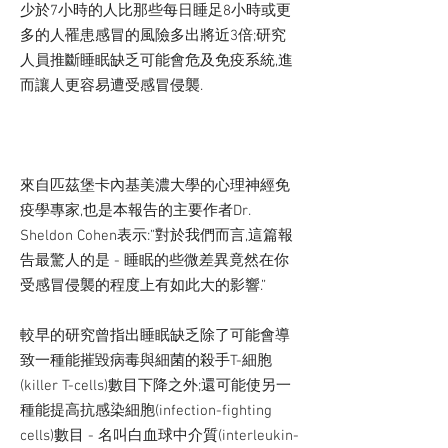
少於7小時的人比那些每日睡足8小時或更
多的人罹患感冒的風險多出將近3倍;研究
人員推斷睡眠缺乏可能會危及免疫系統,進
而讓人更容易遭受感冒侵襲.
來自匹茲堡卡內基美濃大學的心理神經免
疫學專家,也是本報告的主要作者Dr.
Sheldon Cohen表示:”對於我們而言,這篇報
告最驚人的是 - 睡眠的些微差異竟然在你
受感冒侵襲的程度上有如此大的影響.”
較早的研究曾指出睡眠缺乏除了可能會導
致一種能摧毀病毒與細菌的殺手T-細胞
(killer T-cells)數目下降之外;還可能使另一
種能提高抗感染細胞(infection-fighting
cells)數目 - 名叫白血球中介質(interleukin-