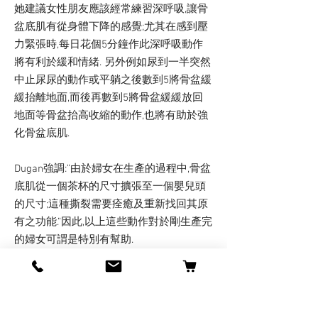
她建議女性朋友應該經常練習深呼吸,讓骨
盆底肌有從身體下降的感覺;尤其在感到壓
力緊張時,每日花個5分鐘作此深呼吸動作
將有利於緩和情緒. 另外例如尿到一半突然
中止尿尿的動作或平躺之後數到5將骨盆緩
緩抬離地面,而後再數到5將骨盆緩緩放回
地面等骨盆抬高收縮的動作,也將有助於強
化骨盆底肌.
Dugan強調:”由於婦女在生產的過程中,骨盆
底肌從一個茶杯的尺寸擴張至一個嬰兒頭
的尺寸;這種撕裂需要痊癒及重新找回其原
有之功能.”因此,以上這些動作對於剛生產完
的婦女可謂是特別有幫助.
及早預防保持骨盆底肌的健康是很重要的;
即使有擾人的症狀發生也千萬不必太過沮
喪;因為經過評估,總有一套完整的治療方法