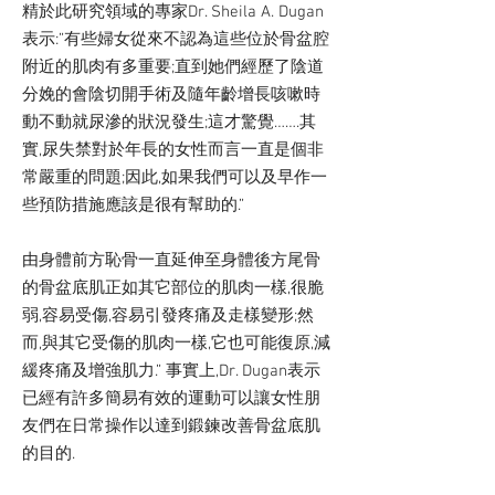
精於此研究領域的專家Dr. Sheila A. Dugan
表示:”有些婦女從來不認為這些位於骨盆腔
附近的肌肉有多重要;直到她們經歷了陰道
分娩的會陰切開手術及隨年齡增長咳嗽時
動不動就尿滲的狀況發生;這才驚覺…….其
實,尿失禁對於年長的女性而言一直是個非
常嚴重的問題;因此,如果我們可以及早作一
些預防措施應該是很有幫助的.”
由身體前方恥骨一直延伸至身體後方尾骨
的骨盆底肌正如其它部位的肌肉一樣,很脆
弱,容易受傷,容易引發疼痛及走樣變形;然
而,與其它受傷的肌肉一樣,它也可能復原,減
緩疼痛及增強肌力.” 事實上,Dr. Dugan表示
已經有許多簡易有效的運動可以讓女性朋
友們在日常操作以達到鍛鍊改善骨盆底肌
的目的.