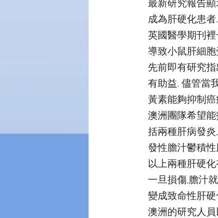
最新研究報告顯
成為肝硬化患者.
英國醫學期刊裡
導致小鼠肝細胞
先前即有研究指
有助益. 儘管
黃素能夠抑制癌
澳洲團隊希望能
括兩種肝病發炎,一是原
發性膽汁鬱積性肝硬化(p
以上兩種肝硬化
一旦損傷,膽汁
變成致命性肝硬
澳洲的研究人員