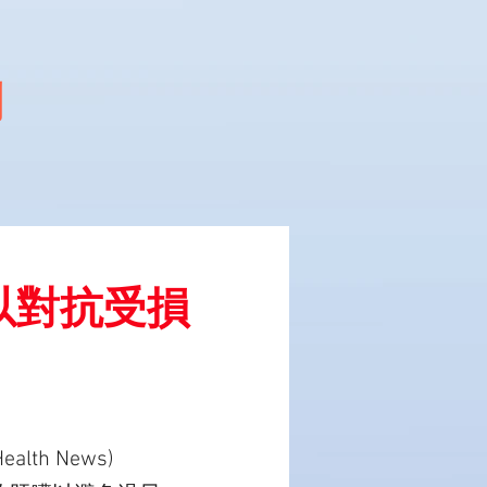
聞
可以對抗受損
lth News)