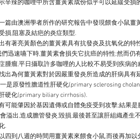
示辛辣的咖哩中所含薑黃素成份似乎可以延緩受損
一篇由澳洲學者所作的研究報告中發現餵食小鼠薑黃
受損,阻塞及結疤的炎症類型.
出有著亮黃顏色的薑黃素具有抗發炎及抗氧化的特性
當我們迅速嚥下時,薑黃素會損失它抗癌的特性;然而仍
症腫瘤,平日攝取許多咖哩的人比較不易受到疾病的威
找出為何薑黃素對於因嚴重發炎所造成的肝病具有延
發性膽道性肝硬化(primary sclerosing cholan
rimary biliary cirrhosis).
有可能肇因於基因遺傳或自體免疫受到攻擊;結果是
就會溢出,造成膽管發炎,毀損,最後甚至讓肝組織產生
化.
以四到八週的時間用薑黃素來餵食小鼠,而後再加以