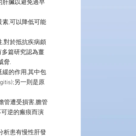
的肝臟以避免過早
素,可以降低可能
,對於抵抗疾病頗
有多篇研究認為薑
脅.
緩的作用,其中包
gitis);另一則是原
膽管遭受損害,膽管
不可逆的瘢痕而演
分析患有慢性肝發