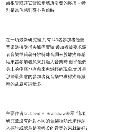
齒根管或其它醫療步驟所引發的疼痛 – 特
別是當你感到憂心焦慮時.
在一項最新研究裡,共有143名參加者邊聽
音樂邊接受指尖觸痛實驗;參加者被要求隨
者音樂並藉著分辨特殊音調來脫離疼痛感.
結果當參加者愈來愈融入音樂時,似乎他們
身上的疼痛也有愈來愈減輕的現象;尤其是
那些最焦慮的參加者從音樂中獲得疼痛減
輕的益處可謂最多.
主要作者Dr. David H. Bradshaw表示:”這項
研究並沒有針對不同的音樂種類效果作深
入探討或認為是否輕柔的音樂效果就最好?