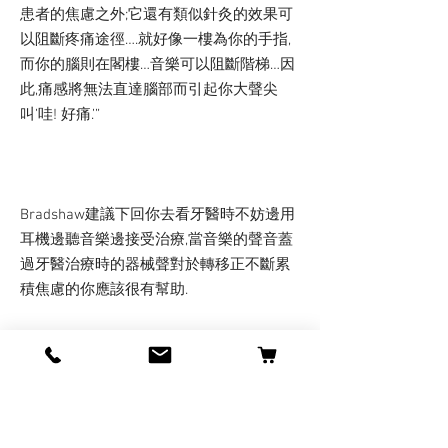
患者的焦慮之外;它還有類似針灸的效果可
以阻斷疼痛途徑….就好像一樓為你的手指,
而你的腦則在閣樓…音樂可以阻斷階梯…因
此,痛感將無法直達腦部而引起你大聲尖
叫’哇! 好痛.’”
Bradshaw建議下回你去看牙醫時不妨邊用
耳機邊聽音樂邊接受治療,當音樂的聲音蓋
過牙醫治療時的器械聲對於轉移正不斷累
積焦慮的你應該很有幫助.
參考資料: (1) ”Study: Music Can Ease Pain