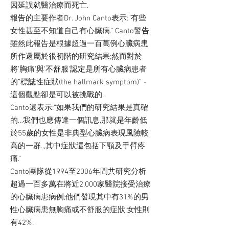
因延誤就醫治療而死亡.
報告的主要作者Dr. John Canto表示:”有些
女性甚至不知道自己有心臟病.” Canto警告
雖然此報告是根據超過一百萬例心臟病患
所作還屬於很初階的研究結果;然而對於
將’胸痛’與’不舒服’認定是所有心臟病患者
的”標誌性症狀(the hallmark symptom)” -
這個觀點卻是可以被挑戰的.
Canto還表示:”如果我們的研究結果是真確
的…我們也應傳達一個訊息,那就是年齡低
於55歲的女性是非典型心臟病表現風險較
高的一群..,其中症狀還包括下顎及手臂疼
痛.”
Canto團隊從1994至2006年間共研究分析
超過一百多萬在將近2,000家醫院接受治療
的心臟病患病例;他們發現其中有31%的男
性心臟病患無胸痛或不舒服的症狀;女性則
有42%.