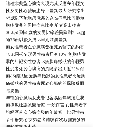
這種非典型心臟病表現尤其反應在年輕女
性及男性心臟病患身上差異最大;研究指出
45歲以下無胸痛徵兆的女性病患比同齡無
胸痛徵兆的男性病患比率,前者高出後者
30%;45到65歲的女男比率差異降到25%;超
過75歲以後女男比率則並無差異.
而女性患者在心臟病發後死於醫院的約有
15%;同樣情形男性患者只有10%. 無胸痛徵
狀的年輕女性患者比無胸痛徵狀的年輕男
性患者死於心臟病的風險多出將近20%;然
而65歲以後,無胸痛徵狀的女性患者比無胸
痛徵狀的男性患者死於心臟病的風險反而
還要低.
年輕的心臟病女患者很容易因無胸痛症狀
而導致延誤就醫治療. 一般而言,女性患者平
均經歷首次心臟病發的年齡傾向比男性患
者年齡要老,女男患者體驗首次心臟病發的
年齡差異為七歲.