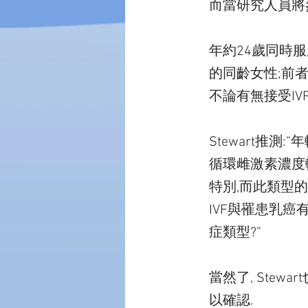
而當研究人員將
年約24歲同時服
的同齡女性;前者
不論有無接受IV
Stewart推
循環雌激素濃度
特別,而此類型
IVF與罹患乳癌
症類型?”
當然了, Ste
以確認.