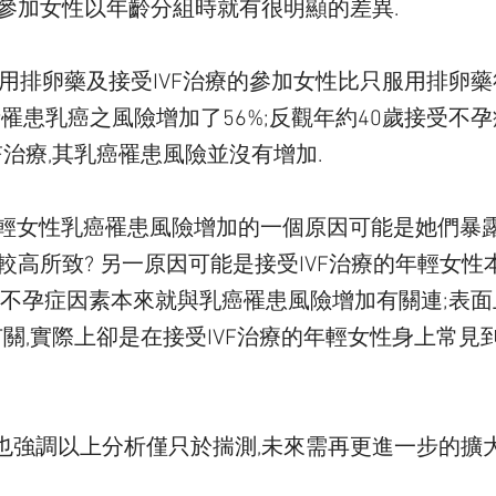
參加女性以年齡分組時就有很明顯的差異.
用排卵藥及接受IVF治療的參加女性比只服用排卵藥
罹患乳癌之風險增加了56%;反觀年約40歲接受不孕
F治療,其乳癌罹患風險並沒有增加.
測:”年輕女性乳癌罹患風險增加的一個原因可能是她們暴
較高所致? 另一原因可能是接受IVF治療的年輕女
的不孕症因素本來就與乳癌罹患風險增加有關連;表
有關,實際上卻是在接受IVF治療的年輕女性身上常
wart也強調以上分析僅只於揣測,未來需再更進一步的