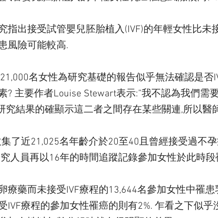
指出接受試管嬰兒胚胎植入(IVF)的年輕女性比未接
患風險可能較高.
21,000名女性為研究基礎的報告似乎無法確認是否
 主要作者Louise Stewart表示:”我不認為我
..不過,研究結果的確顯示這二者之間存在某些關連,所以醫
隊共收集了近21,025名年齡介於20至40且曾經接受過
研究人員再以16年的時間追蹤記錄參加女性於此時段
療藥而未接受IVF療程的13,644名參加女性中罹患乳
IVF療程的參加女性罹癌的則有2%. 乍看之下似乎