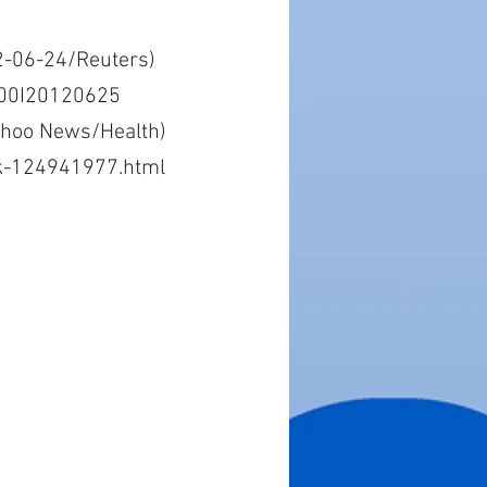
2-06-24/Reuters)
O00I20120625
Yahoo News/Health)
sk-124941977.html