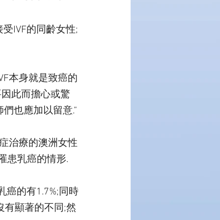
受IVF的同齡女性;
IVF本身就是致癌的
們需要因此而擔心或驚
師們也應加以留意.”
不孕症治療的澳洲女性
罹患乳癌的情形.
癌的有1.7%;同時
沒有顯著的不同;然