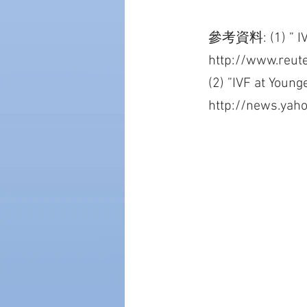
參考資料: (1) ” IVF
http://www.reu
(2) ”IVF at Youn
http://news.yah