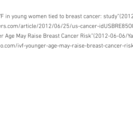
 in young women tied to breast cancer: study”(201
ters.com/article/2012/06/25/us-cancer-idUSBRE85
ger Age May Raise Breast Cancer Risk”(2012-06-06/
oo.com/ivf-younger-age-may-raise-breast-cancer-ri