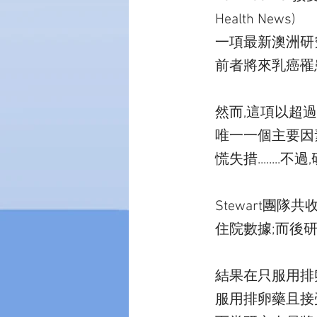
Health News)
一項最新澳洲研究
前者將來乳癌罹
然而,這項以超過
唯一一個主要因素?
慌失措......
Stewart團
住院數據;而後
結果在只服用排卵
服用排卵藥且接受