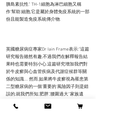
胰島素抗性.” TH-1細胞為淋巴細胞又稱
作’幫助’細胞,它是屬於身體免疫系統的一部
份且能製造免疫系統傳介物.
英國糖尿病症專家Dr Iain Frame表示:”這篇
研究報告雖然有趣,不過我們在解釋報告結
果時也需要特別小心,這篇研究增加我們對
於牛皮癬與心血管疾病及代謝症候群等關
係的知識…. 然而,如果將牛皮癬視為罹患第
二型糖尿病的一個’重要的’風險因子則是錯
誤的;就我們所知,’肥胖’,’腰圍過大’’家族遺
傳’等風險因子在決定一個人是否會罹患糖
尿病上所扮演的角色絕對比牛皮癬這個風
險因子要大得多.”