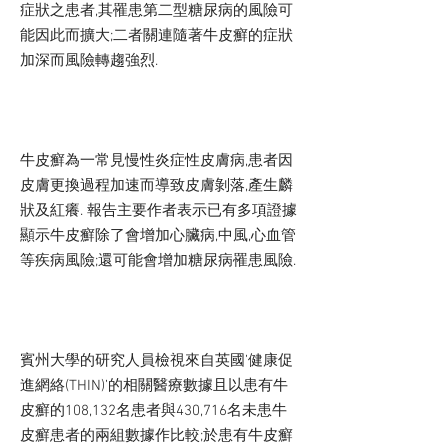
症狀之患者,其罹患第二型糖尿病的風險可
能因此而擴大;二者關連隨著牛皮癬的症狀
加深而風險轉趨強烈.
牛皮癬為一常見慢性炎症性皮膚病,患者因
皮膚更換過程加速而導致皮膚剝落,產生麟
狀及紅癢. 報告主要作者表示已有多項證據
顯示牛皮癬除了會增加心臟病,中風,心血管
等疾病風險;還可能會增加糖尿病罹患風險.
賓州大學的研究人員檢視來自英國’健康促
進網絡(THIN)’的相關醫療數據且以患有牛
皮癬的108,132名患者與430,716名未患牛
皮癬患者的兩組數據作比較;於患有牛皮癬