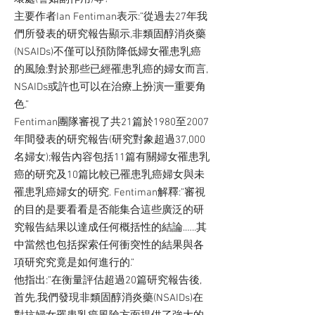
主要作者Ian Fentiman表示:”從過去27年我
們所發表的研究報告顯示,非類固醇消炎藥
(NSAIDs)不僅可以預防降低婦女罹患乳癌
的風險;對於那些已經罹患乳癌的婦女而言,
NSAIDs或許也可以在治療上扮演一重要角
色.”
Fentiman團隊審視了共21篇於1980至2007
年間發表的研究報告(研究對象超過37,000
名婦女);報告內容包括11篇有關婦女罹患乳
癌的研究及10篇比較已罹患乳癌婦女與未
罹患乳癌婦女的研究. Fentiman解釋:”審視
的目的是要看看是否能集合這些廣泛的研
究報告結果以達成任何概括性的結論.…..其
中當然也包括探索任何衝突性的結果與各
項研究究竟是如何進行的.”
他指出:”在衡量評估超過20篇研究報告後,
首先,我們發現非類固醇消炎藥(NSAIDs)在