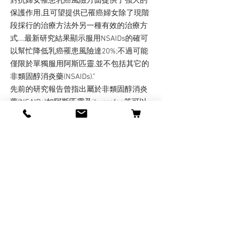
對抗婦女罹患乳癌風險方面提供了強大的
保護作用,且可望提供已罹癌婦女除了現階
段採行的治療方法外另一種有效的治療方
式….最新研究結果顯示服用NSAIDs的確可
以幫忙降低乳癌罹患風險達20%;不過可能
僅限於單獨服用阿斯匹靈,並不包括其它的
非類固醇消炎藥(NSAIDs).”
先前的研究報告曾指出屬於非類固醇消炎
藥(NSAIDs)如阿斯匹靈及ibuprofen等可以
幫忙預防對抗冠狀動脈心血管疾病及一些
惡性腫瘤如直腸癌等.
參考資料:(1) ” Study: Aspirin Decreases
Risk of Breast Cancer”(2008-03-
07/FoxNews/Health)
http://www.foxnews.com/story/0,2933,335
916,00.html
(2) ”Aspirin Could Reduce Breast Cancer
And Help Existing Sufferers, Review of