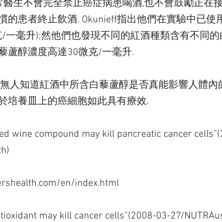
表示通常醫生不會完全禁止癌症病患喝酒,也不會鼓勵正
的患者終止飲酒. Okunieff指出他們在實驗中已
克/一毫升);然他們也發現不同的紅酒種類含有不同的
蘆醇濃度高達30微克/一毫升.
還無人知道紅酒中所含白藜蘆醇是否真能影響人體內
於培養皿上的癌細胞如此具有療效.
 wine compound may kill pancreatic cancer cells”
th)
ershealth.com/en/index.html
ntioxidant may kill cancer cells”(2008-03-27/NUTRAu