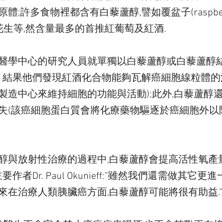
;許多食物裡都含有白藜蘆醇,譬如覆盆子(raspberr
ies)及花生等,然含量最多的首推紅葡萄及紅酒.
醫學中心的研究人員就單獨以白藜蘆醇或白藜蘆醇
. 結果他們發現紅酒化合物能夠瓦解癌細胞線粒體的
製造中心來維持細胞的功能與活動);此外,白藜蘆醇
失(該癌細胞蛋白質會將化療藥物驅逐於癌細胞外以
醇與放射性治療的過程中,白藜蘆醇會提高活性氧產
要作者Dr. Paul Okunieff:”雖然我們還需做其它
來在治療人類胰臟癌方面,白藜蘆醇可能將很有助益.