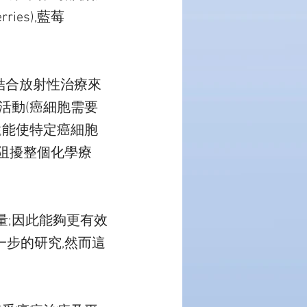
ies),藍莓
結合放射性治療來
活動(癌細胞需要
還能使特定癌細胞
阻擾整個化學療
量;因此能夠更有效
更進一步的研究,然而這
”