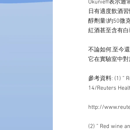
Okunieff
日有適度飲酒習慣
醇劑量(約50微
紅酒甚至含有白藜
不論如何,至今
它在實驗室中對
參考資料: (1) ” Red
14/Reuters Heal
http://www.reut
(2) ” Red wine a