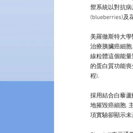
禦系統以對抗病原體
(blueberr
美羅徹斯特大學
治療胰臟癌細胞
線粒體這個能量
的蛋白質功能喪
程).
採用結合白藜蘆
地摧毀癌細胞. 主
項實驗卻顯示未