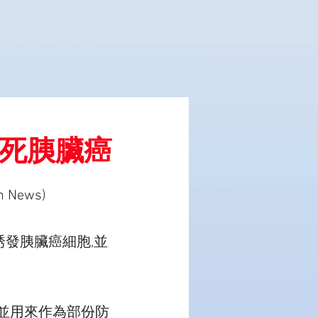
殺死胰臟癌
 News)
發胰臟癌細胞,並
製造並用來作為部份防