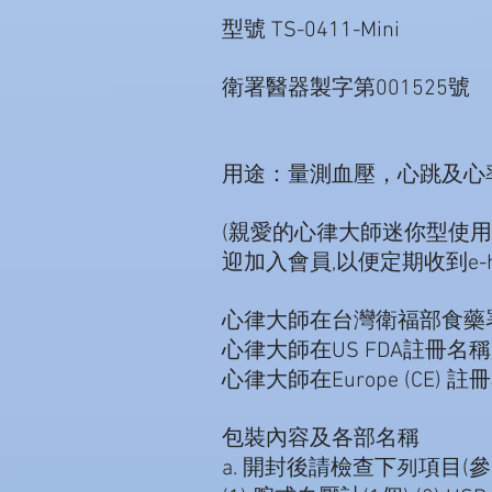
型號 TS-0411-Mini
衛署醫器製字第001525號
用途：量測血壓，心跳及心
(親愛的心律大師迷你型使用
迎加入會員,以便定期收到e-health會訊
心律大師在台灣衛福部食藥署
心律大師在US FDA註冊名稱是:
心律大師在Europe (CE) 註冊
包裝內容及各部名稱
a. 開封後請檢查下列項目(參見