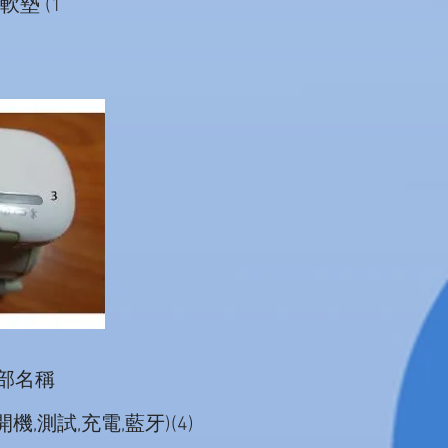
腕軟墊 (1
各部名稱
(開機,測試,充電,藍牙)(4)