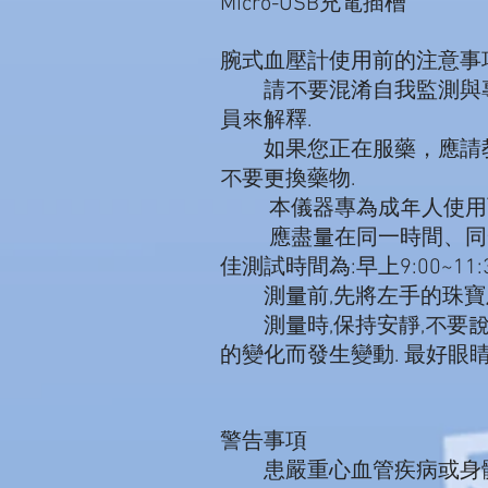
Micro-USB充電插槽
腕式血壓計使用前的注意事
請不要混淆自我監測與專業
員來解釋.
如果您正在服藥，應請教醫
不要更換藥物.
本儀器專為成年人使用而設計
應盡量在同一時間、同一條
佳測試時間為:早上9:00~11:3
測量前,先將左手的珠寶及
測量時,保持安靜,不要說
的變化而發生變動. 最好眼
警告事項
患嚴重心血管疾病或身體極