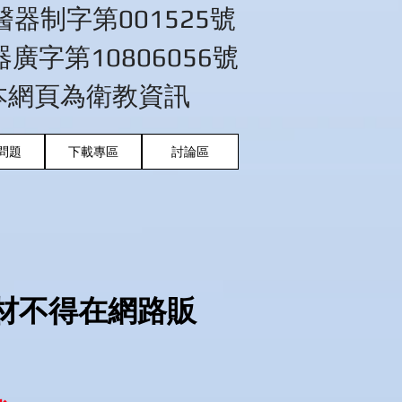
醫器制字第001525號
廣字第10806056號
本網頁為衛教資訊
問題
下載專區
討論區
器材不得在網路販