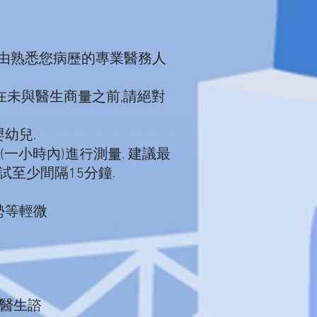
由熟悉您病歷的專業醫務人
未與醫生商量之前,請絕對
幼兒.
小時內)進行測量. 建議最
 重複測試至少間隔15分鐘.
勢等輕微
醫生諮