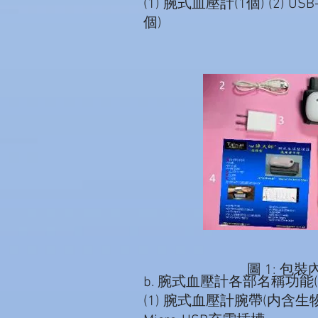
(1) 腕式血壓計(1個) (2) US
個)
圖 1: 包裝
b. 腕式血壓計各部名稱功能(
(1) 腕式血壓計腕帶(内含生物感應器