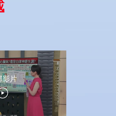
載
部影片