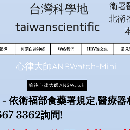
衛署
台灣科學地
北衛器
taiwanscientific
報導
何謂自律神經
聯絡我們
HRV論文集
常見
心律大師ANSWatch-Mini
前往心律大師ANSWatch
 - 依衛福部食藥署規定,醫療
67 3362詢問!