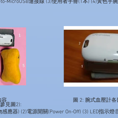
B-to-MicroUSB連接線 (3)使用者手冊(1本) (4)黃色手
內容
圖 2: 腕式血壓計
參見圖2):
) (2)電源開關(Power On-Off) (3) LED指示燈