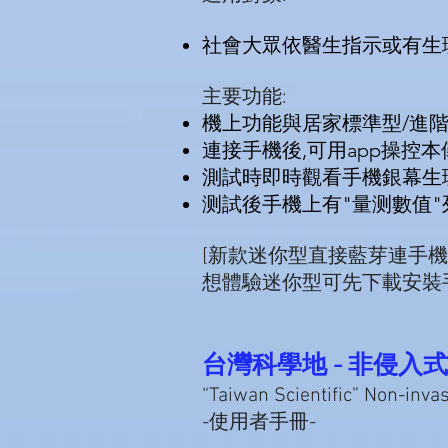
社會大眾依醫生指示或有生
主要功能:
機上功能與居家標準型/進
連接手機後,可用app操控本
測試時即時觀看手機銀幕生
测試後手機上有"量测數值"
[新款迷你型直接藍芽連手機操作(Andr
想體驗迷你型可先下載安裝手機app (
台灣科學地 - 非侵入
“Taiwan Scientific” Non-inva
-使用者手冊-