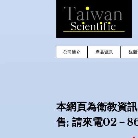
公司簡介
產品資訊
媒體
本網頁為衛教資訊
售; 請來電02－86