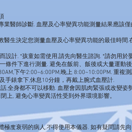
項
醫師診斷. 血壓及心率變異功能測量結果應該僅
生決定您測量血壓及心率變異功能的最佳時間.在
. *孩童如需使用,請先向醫生諮詢. *請勿用於嬰
件下進行測量. 避免在飯前、飯後或大量運動後(一
0AM,下午2:00~6:00PM,晚上 8:00~10:00PM.
手錶拿下,休息10分鐘，再戴上腕式血壓計.
話,全身都不可以移動. 血壓會因肌肉緊張或改變姿
睛閉上, 避免心率變異活性受到外界環境影響。
度衰弱的病人,不得使用本儀器. 如有疑問請先向